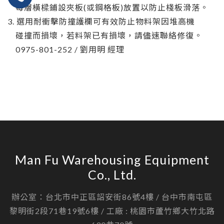
每層橫樑鋪設夾板(或鋼格板)放置以防止棧板滑落。
3. 選用耐衝擊防撞護欄可有效防止物料架因堆高機
碰撞而損壞，若料架已有損壞，請儘速聯絡修復。
0975-801-252 / 劉用明 經理
Man Fu Warehousing Equipment
Co., Ltd.
辦公室：台北市中正區詔安街86號4樓 / 台中市南屯區
黎明街2段71巷19號6樓 / 工廠 : 桃園市蘆竹鄉大竹北路