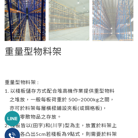
重量型物料架
重量型物料架 :
1. 以棧板儲存方式配合堆高機作業提供重型物料
之堆放，一般每板荷重於 500~2000kg之間，
亦可於料架每層橫樑鋪設夾板(或鋼格板)，
做為零散物品之存放。
2. 棧板皆以(田字)和(川字)型為主，放置於料架上
前後各凸出5cm若棧板為9點式，則需要於料架